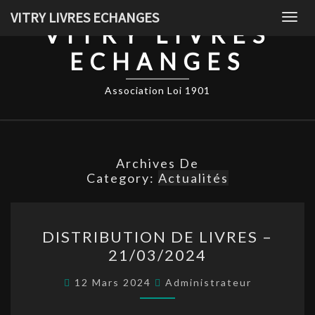
Skip
VITRY LIVRES ECHANGES
Togg
to
VITRY LIVRES
navig
content
ECHANGES
Association Loi 1901
Archives De
Category:
Actualités
DISTRIBUTION
DISTRIBUTION DE LIVRES –
DE
21/03/2024
LIVRES
–
12 Mars 2024
Administrateur
21/03/2024