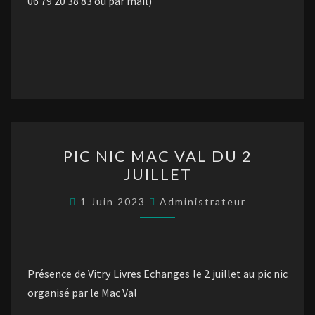
06 79 20 38 83 ou par mail)
PIC
PIC NIC MAC VAL DU 2
NIC
JUILLET
MAC
VAL
1 Juin 2023
Administrateur
DU
2
JUILLET
Présence de Vitry Livres Echanges le 2 juillet au pic nic
organisé par le Mac Val