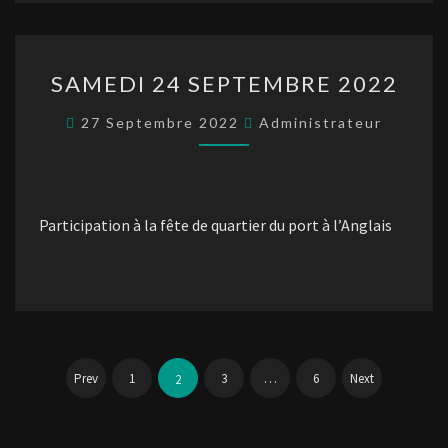
SAMEDI
SAMEDI 24 SEPTEMBRE 2022
24
SEPTEMBRE
27 Septembre 2022
Administrateur
2022
Participation à la fête de quartier du port à l’Anglais
Pagination
des
Prev
1
3
…
6
Next
2
publications