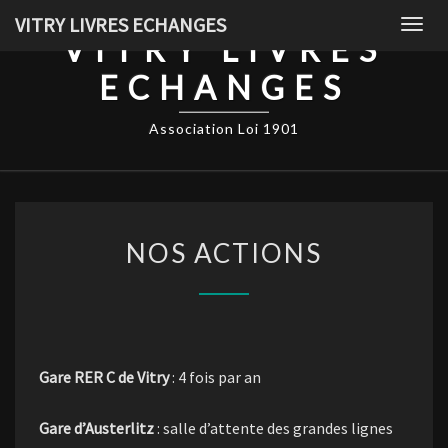
Skip
VITRY LIVRES ECHANGES
Togg
to
VITRY LIVRES
navig
content
ECHANGES
Association Loi 1901
NOS
NOS ACTIONS
ACTIONS
Gare RER C de Vitry
: 4 fois par an
Gare d’Austerlitz
: salle d’attente des grandes lignes