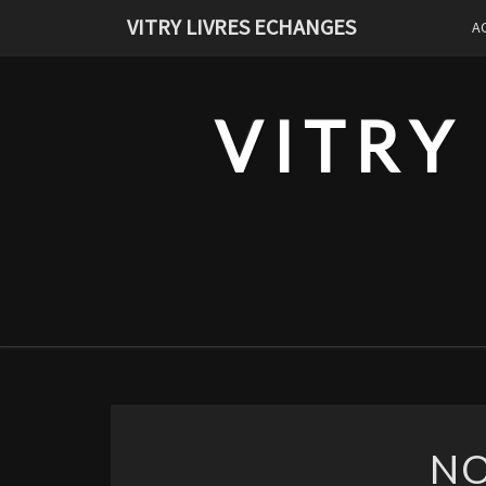
Skip
VITRY LIVRES ECHANGES
A
to
content
VITRY
NO