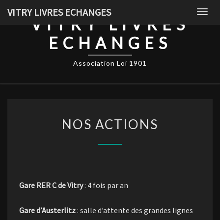
Skip
VITRY LIVRES ECHANGES
Togg
to
VITRY LIVRES
navig
content
ECHANGES
Association Loi 1901
NOS
NOS ACTIONS
ACTIONS
Gare RER C de Vitry
: 4 fois par an
Gare d’Austerlitz
: salle d’attente des grandes lignes