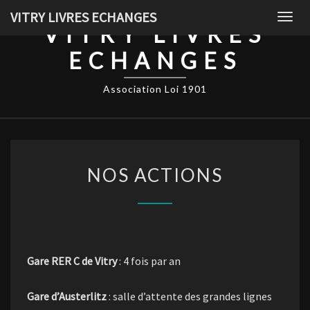
Skip
VITRY LIVRES ECHANGES
Togg
to
VITRY LIVRES
navig
content
ECHANGES
Association Loi 1901
NOS
NOS ACTIONS
ACTIONS
Gare RER C de Vitry
: 4 fois par an
Gare d’Austerlitz
: salle d’attente des grandes lignes