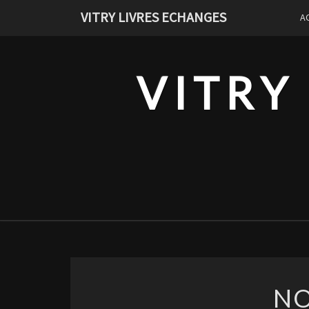
Skip
VITRY LIVRES ECHANGES
A
to
content
VITRY
NO