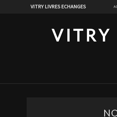
Skip
VITRY LIVRES ECHANGES
A
to
content
VITRY
NO