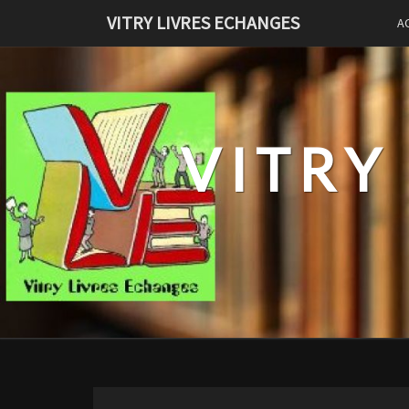
Skip
VITRY LIVRES ECHANGES
A
to
content
VITRY