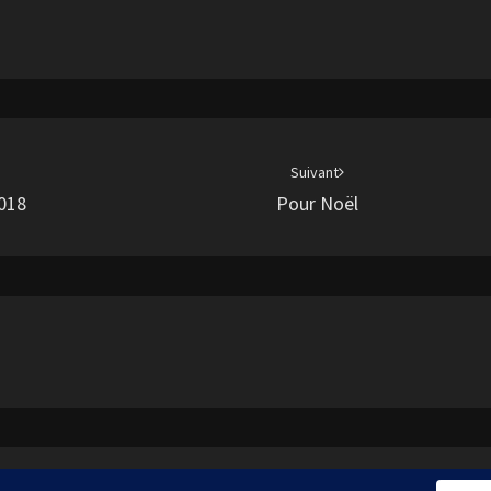
Suivant
2018
Pour Noël
 2026
|
Fièrement propulsé par
WordPress
|
Thème :
Nisa