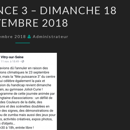
FÊTE
NCE 3 – DIMANCHE 18
PUISSANCE
EMBRE 2018
3
–
DIMANCHE
embre 2018
Administrateur
18
NOVEMBRE
2018