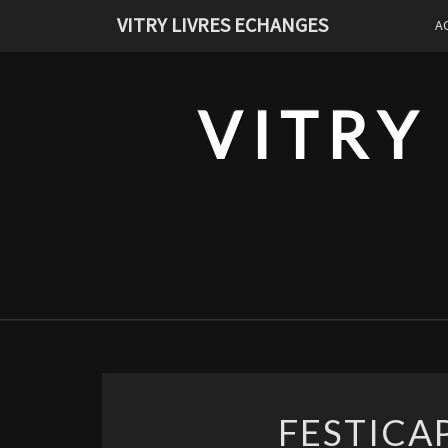
Skip
VITRY LIVRES ECHANGES
A
to
content
VITRY
FESTICAP