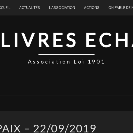
CCUEIL
ACTUALITÉS
L’ASSOCIATION
ACTIONS
ON PARLE DE
 LIVRES EC
Association Loi 1901
FESTICAPAIX
AIX – 22/09/2019
–