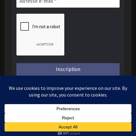
Nous ne spammons pas !
© 2026
|
Fièrement propulsé par
WordPress
|
Thème :
Nisarg