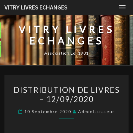
Skip
VITRY LIVRES ECHANGES
Togg
to
navig
content
VITRY LIVRES
ECHANGES
Association Loi 1901
DISTRIBUTION
DISTRIBUTION DE LIVRES
DE
– 12/09/2020
LIVRES
–
10 Septembre 2020
Administrateur
12/09/2020